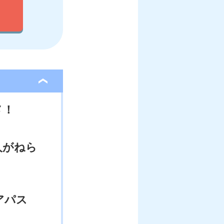
メ！
人がねら
アパス