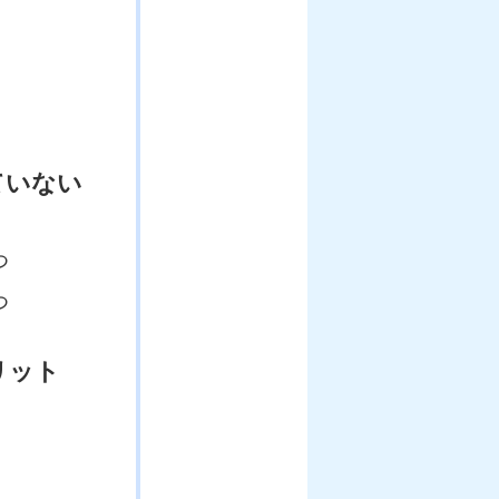
ていない
つ
つ
リット