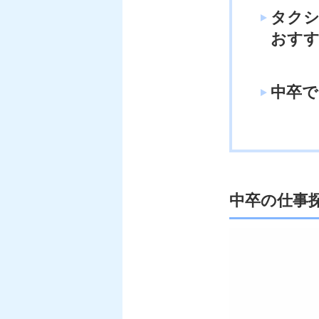
タクシ
おす
中卒
中卒の仕事