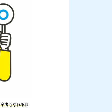
中卒者もなれる
職