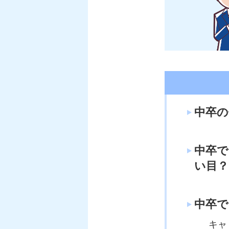
open
中卒の
中卒
い目？
中卒
キャ