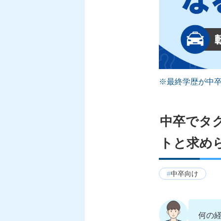
※最終学歴が中
中卒でタ
トと求め
中卒向け
何の