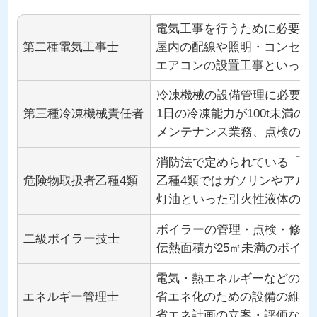
電気工事を行うために必要な
第二種電気工事士
屋内の配線や照明・コンセン
エアコンの設置工事といった6
冷凍機械の設備管理に必要な
第三種冷凍機械責任者
1日の冷凍能力が100t未満
メンテナンス業務、点検の立
消防法で定められている「危
危険物取扱者乙種4類
乙種4類ではガソリンやアル
灯油といった引火性液体の取
ボイラーの管理・点検・修繕
二級ボイラー技士
伝熱面積が25㎡未満のボイ
電気・熱エネルギーなどの使
エネルギー管理士
省エネ化のための設備の維持
省エネ計画の立案・評価など